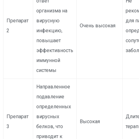
ответ
Не
организма на
реко
Препарат
вирусную
для п
Очень высокая
2
инфекцию,
опре
повышает
сопу
эффективность
забо
иммунной
системы
Направленное
подавление
определенных
Препарат
вирусных
Длит
Высокая
3
белков, что
терап
приводит к