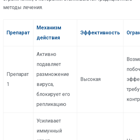
методы лечения.
Механизм
Препарат
Эффективность
Огра
действия
Активно
Возм
подавляет
побо
Препарат
размножение
Высокая
эффе
1
вируса,
треб
блокирует его
конт
репликацию
Усиливает
иммунный